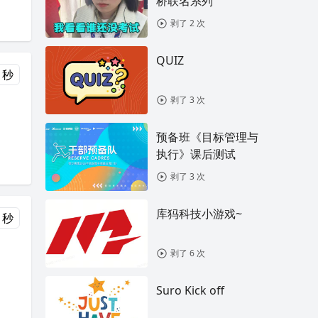
桥联名系列
剥了 2 次
QUIZ
 秒
剥了 3 次
预备班《目标管理与
执行》课后测试
剥了 3 次
库犸科技小游戏~
 秒
剥了 6 次
Suro Kick off