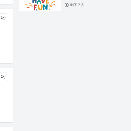
剥了 2 次
 秒
 秒