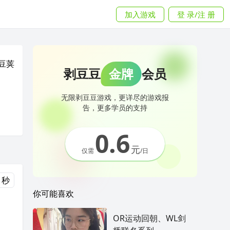
加入游戏
登 录/注 册
豆荚
剥豆豆
金牌
会员
无限剥豆豆游戏，更详尽的游戏报
告，更多学员的支持
0.6
元
仅需
/日
 秒
你可能喜欢
OR运动回朝、WL剑