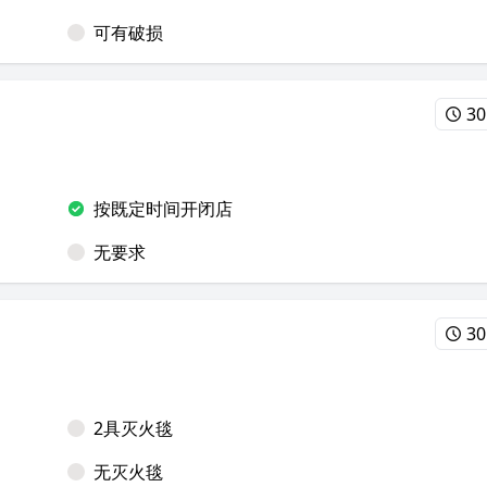
可有破损
30
按既定时间开闭店
无要求
30
2具灭火毯
无灭火毯