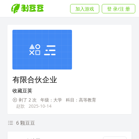
加入游戏
登 录/注 册
有限合伙企业
收藏豆荚
剥了 2 次
年级：大学
科目：高等教育
赵歆
2025-10-14
6 颗豆豆