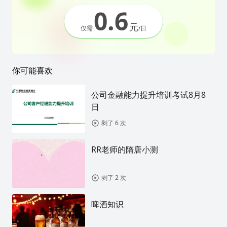
0.6
元
仅需
/日
你可能喜欢
公司金融能力提升培训考试8月8
日
剥了 6 次
RR老师的隋唐小测
剥了 2 次
啤酒知识