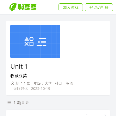
加入游戏
登 录/注 册
Unit 1
收藏豆荚
剥了 1 次
年级：大学
科目：英语
无限好运
2025-10-19
1 颗豆豆