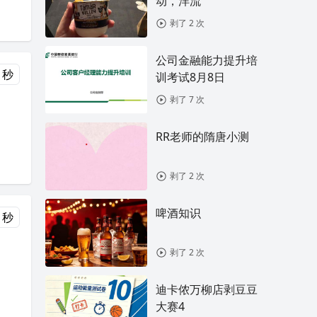
动，洋流
剥了 2 次
公司金融能力提升培
 秒
训考试8月8日
剥了 7 次
RR老师的隋唐小测
剥了 2 次
啤酒知识
 秒
剥了 2 次
迪卡侬万柳店剥豆豆
大赛4