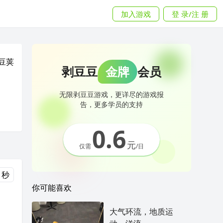
加入游戏
登 录/注 册
豆荚
剥豆豆
金牌
会员
无限剥豆豆游戏，更详尽的游戏报
告，更多学员的支持
0.6
元
仅需
/日
 秒
你可能喜欢
大气环流，地质运