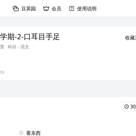
豆荚园
会员
使用说明
学期-2-口耳目手足
收藏
置
科目：语文
16
30
看东西