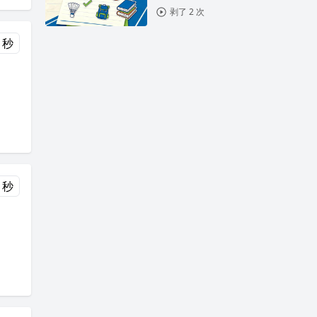
剥了 2 次
 秒
 秒