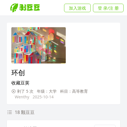
加入游戏
登 录/注 册
环创
收藏豆荚
剥了 5 次
年级：大学
科目：高等教育
Wenthy
2025-10-14
18 颗豆豆