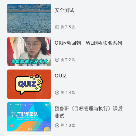
安全测试
剥了 5 次
OR运动回朝、WL剑桥联名系列
剥了 2 次
QUIZ
剥了 4 次
预备班《目标管理与执行》课后
测试
剥了 3 次