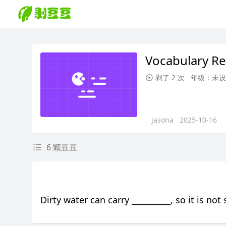
Vocabulary Re
剥了 2 次
年级：未设
jasona
2025-10-16
6 颗豆豆
Dirty water can carry
___________
, so it is not