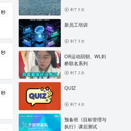
剥了 5 次
 秒
新员工培训
剥了 3 次
 秒
OR运动回朝、WL剑
桥联名系列
剥了 2 次
QUIZ
 秒
剥了 4 次
预备班《目标管理与
执行》课后测试