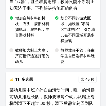
当 “武器”，甚至攀爬滑梯，教师只能不断制止
却无济于事。下列解决措施正确的有
增加自然材料如树
划分不同的游戏区
枝、石头，废旧材料
域，如设置 “攀爬
如纸盒、塑料瓶，丰
区”“建构区”，引导幼
富游戏材料
儿在不同区域开展多
样游戏
教师加大制止力度，
教师放任不管，任由
严厉批评追逐打闹的
学生自己选择材料玩
幼儿
耍
11. 多选题
45 秒
某幼儿园中班户外自由活动时间，唯一的滑梯
前幼儿排起长队，教师要求每个幼儿从爬上滑
梯到滑下不超过 30 秒，滑下后需立刻回到队