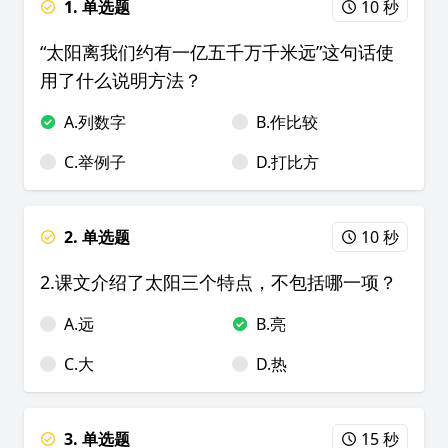
1. 单选题
10 秒
“太阳离我们约有一亿五千万千米远”这句话使
用了什么说明方法？
A.列数字
B.作比较
C.举例子
D.打比方
2. 单选题
10 秒
2.课文介绍了太阳三个特点，不包括哪一项？
A.远
B.亮
C.大
D.热
3. 单选题
15 秒