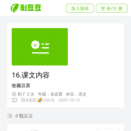
加入游戏
登 录/注 册
16.课文内容
收藏豆荚
剥了 3 次
年级：未设置
科目：语文
阳光彩虹🌈小白马
2025-10-15
4 颗豆豆