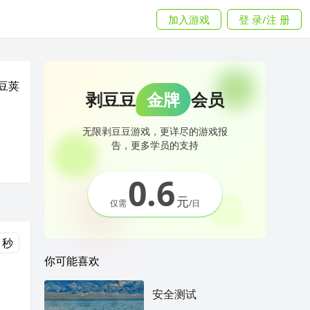
加入游戏
登 录/注 册
豆荚
剥豆豆
金牌
会员
无限剥豆豆游戏，更详尽的游戏报
告，更多学员的支持
0.6
元
仅需
/日
 秒
你可能喜欢
安全测试