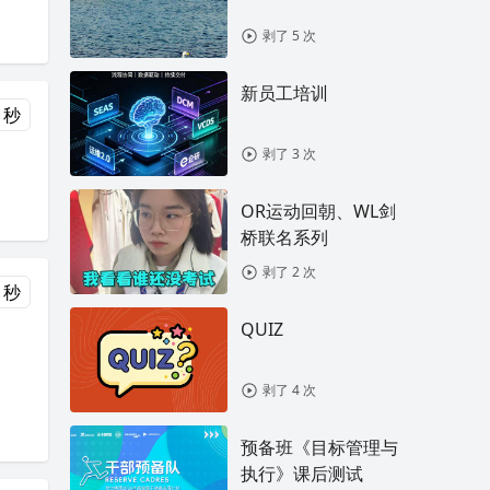
剥了 5 次
新员工培训
 秒
剥了 3 次
OR运动回朝、WL剑
桥联名系列
剥了 2 次
 秒
QUIZ
剥了 4 次
预备班《目标管理与
执行》课后测试