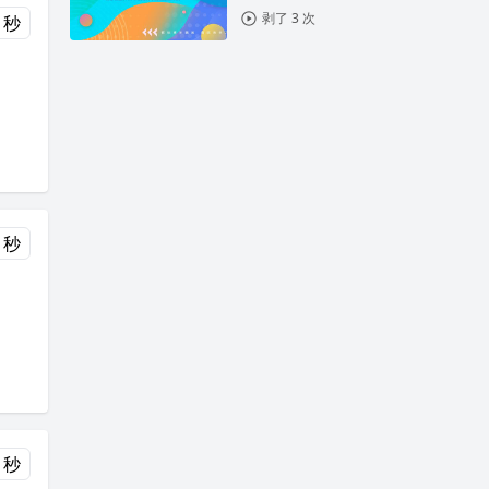
剥了 3 次
 秒
 秒
 秒