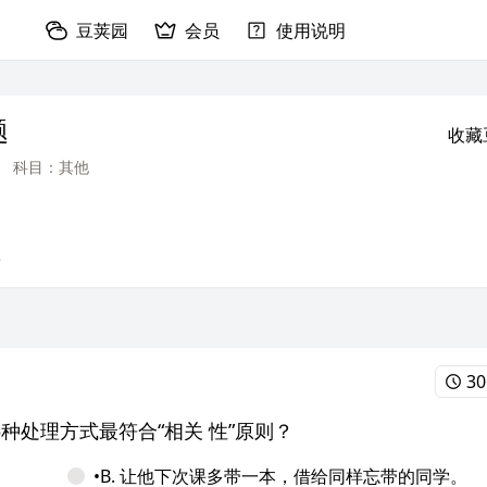
豆荚园
会员
使用说明
题
收藏
科目：其他
6
30
哪种处理方式最符合“相关
性”原则？
•B. 让他下次课多带一本，借给同样忘带的同学。