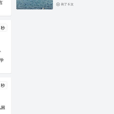
言
剥了 6 次
 秒
。
让学
 秒
么困