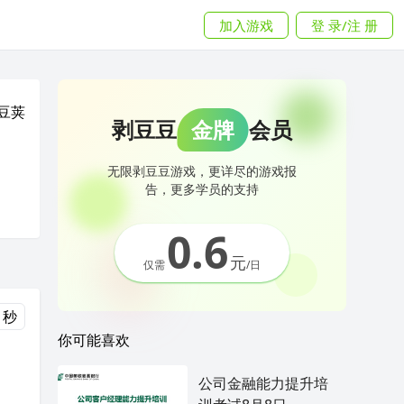
加入游戏
登 录/注 册
豆荚
剥豆豆
金牌
会员
无限剥豆豆游戏，更详尽的游戏报
告，更多学员的支持
0.6
元
仅需
/日
 秒
你可能喜欢
公司金融能力提升培