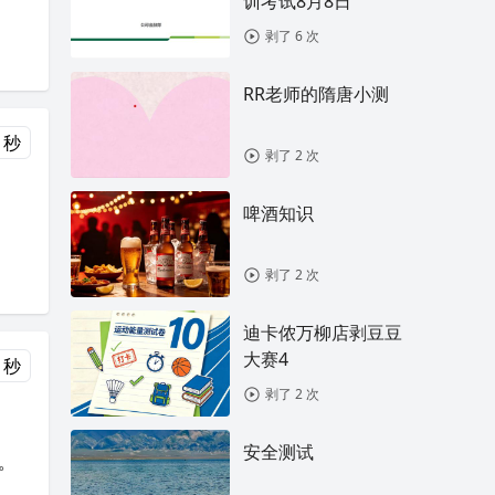
训考试8月8日
剥了 6 次
RR老师的隋唐小测
 秒
剥了 2 次
啤酒知识
剥了 2 次
迪卡侬万柳店剥豆豆
大赛4
 秒
剥了 2 次
安全测试
。