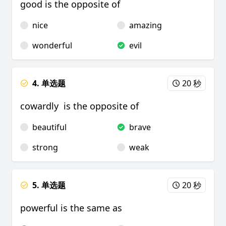
good is the opposite of
nice
amazing
wonderful
evil
4. 单选题
20 秒
cowardly is the opposite of
beautiful
brave
strong
weak
5. 单选题
20 秒
powerful is the same as