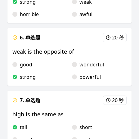
strong
weak
horrible
awful
6. 单选题
20 秒
weak is the opposite of
good
wonderful
strong
powerful
7. 单选题
20 秒
high is the same as
tall
short