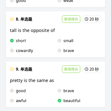
good
weak
8. 单选题
20 秒
双倍得分
tall is the opposite of
short
small
cowardly
brave
9. 单选题
20 秒
双倍得分
pretty is the same as
good
brave
awful
beautiful