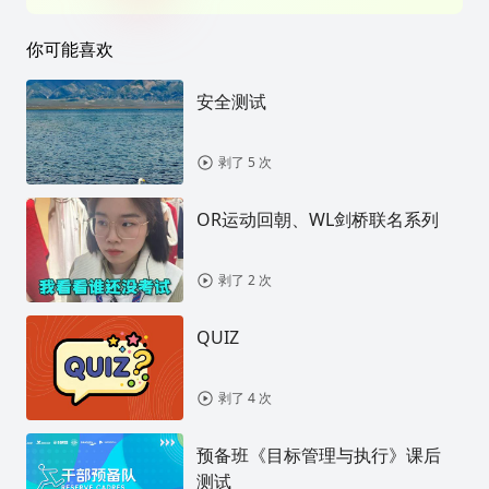
你可能喜欢
安全测试
剥了 5 次
OR运动回朝、WL剑桥联名系列
剥了 2 次
QUIZ
剥了 4 次
预备班《目标管理与执行》课后
测试