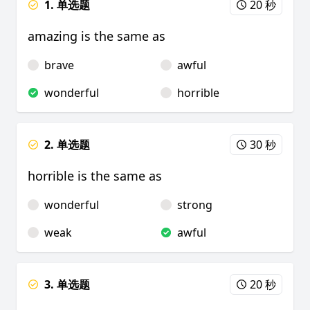
1. 单选题
20 秒
amazing is the same as
brave
awful
wonderful
horrible
2. 单选题
30 秒
horrible is the same as
wonderful
strong
weak
awful
3. 单选题
20 秒