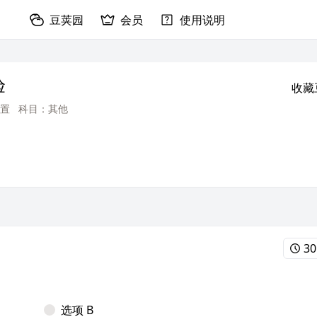
豆荚园
会员
使用说明
验
收藏
置
科目：其他
30
选项 B