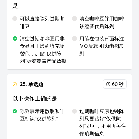
是
可以直接陈列过期咖
清空咖啡豆并用咖啡
啡豆
饼渣替代后陈列
清空过期咖啡豆用非
用笔在包装背面标注
食品且干燥的填充物
MO后就可以继续陈
替代，加贴“仅供陈
列
列”标签覆盖产品效期
25. 单选题
60 秒
以下操作正确的是
陈列展示用散装咖啡
过期咖啡豆原包装陈
豆标识“仅供陈列”
列只要贴好“仅供陈
列”即可，不用再关注
保质期信息