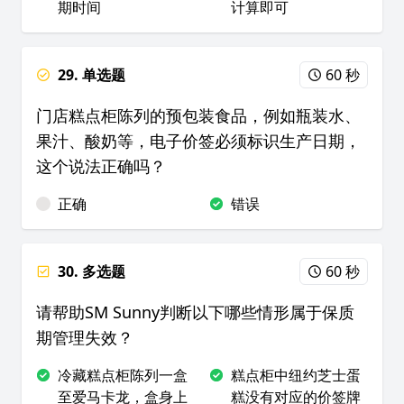
期时间
计算即可
29. 单选题
60 秒
门店糕点柜陈列的预包装食品，例如瓶装水、
果汁、酸奶等，电子价签必须标识生产日期，
这个说法正确吗？
正确
错误
30. 多选题
60 秒
请帮助SM Sunny判断以下哪些情形属于保质
期管理失效？
冷藏糕点柜陈列一盒
糕点柜中纽约芝士蛋
至爱马卡龙，盒身上
糕没有对应的价签牌