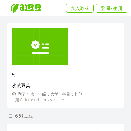
加入游戏
登 录/注 册
5
收藏豆荚
剥了 1 次
年级：大学
科目：其他
用户_kXtdDd
2025-10-15
6 颗豆豆