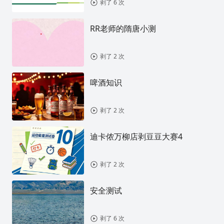
剥了 6 次
RR老师的隋唐小测
剥了 2 次
啤酒知识
剥了 2 次
迪卡侬万柳店剥豆豆大赛4
剥了 2 次
安全测试
剥了 6 次