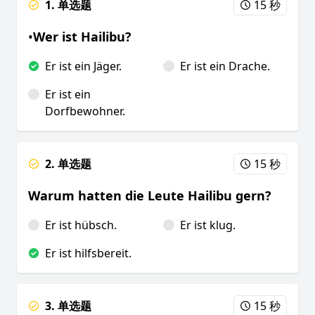
1. 单选题
15 秒
•
Wer ist Hailibu?
Er ist ein Jäger.
Er ist ein Drache.
Er ist ein
Dorfbewohner.
2. 单选题
15 秒
Warum hatten die Leute Hailibu gern?
Er ist hübsch.
Er ist klug.
Er ist hilfsbereit.
3. 单选题
15 秒