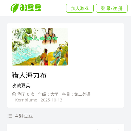
加入游戏
登 录/注 册
猎人海力布
收藏豆荚
剥了 6 次
年级：大学
科目：第二外语
Kornblume
2025-10-13
4 颗豆豆