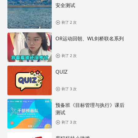
安全测试
剥了 2 次
OR运动回朝、WL剑桥联名系列
剥了 2 次
QUIZ
剥了 3 次
预备班《目标管理与执行》课后
测试
剥了 3 次