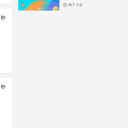
剥了 3 次
 秒
 秒