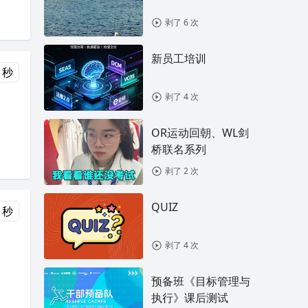
剥了 6 次
新员工培训
 秒
剥了 4 次
OR运动回朝、WL剑
桥联名系列
剥了 2 次
QUIZ
 秒
剥了 4 次
预备班《目标管理与
执行》课后测试