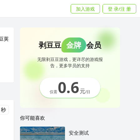
加入游戏
登 录/注 册
豆荚
剥豆豆
金牌
会员
无限剥豆豆游戏，更详尽的游戏报
告，更多学员的支持
0.6
元
仅需
/日
 秒
你可能喜欢
安全测试