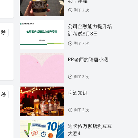
动，洋流
剥了 2 次
公司金融能力提升培
 秒
训考试8月8日
剥了 7 次
RR老师的隋唐小测
剥了 2 次
啤酒知识
 秒
剥了 2 次
迪卡侬万柳店剥豆豆
大赛4