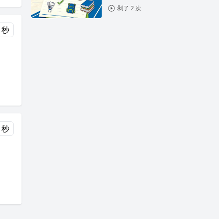
剥了 2 次
 秒
 秒