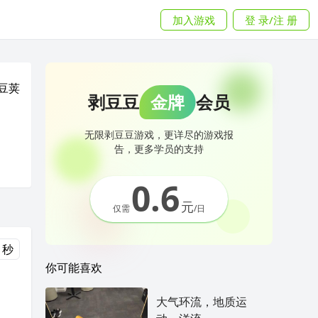
加入游戏
登 录/注 册
豆荚
剥豆豆
金牌
会员
无限剥豆豆游戏，更详尽的游戏报
告，更多学员的支持
0.6
元
仅需
/日
 秒
你可能喜欢
大气环流，地质运