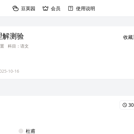
豆荚园
会员
使用说明
理解测验
收藏
置
科目：语文
025-10-16
30
杜甫