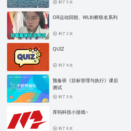
剥了 5 次
OR运动回朝、WL剑桥联名系列
剥了 2 次
QUIZ
剥了 4 次
预备班《目标管理与执行》课后
测试
剥了 3 次
库犸科技小游戏~
剥了 6 次