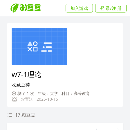
加入游戏
登 录/注 册
w7-1理论
收藏豆荚
剥了 1 次
年级：大学
科目：高等教育
农育淇
2025-10-15
17 颗豆豆