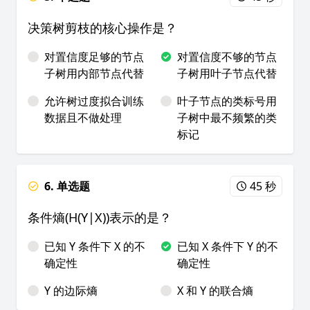
决策树剪枝的核心操作是？
对置信度足够的节点
对置信度不够的节点
子树用内部节点代替
子树用叶子节点代替
允许树过度拟合训练
叶子节点的类标号用
数据且不做处理
子树中最不频繁的类
标记
6. 单选题
45 秒
条件熵(H(Y|X))表示的是？
已知 Y 条件下 X 的不
已知 X 条件下 Y 的不
确定性
确定性
Y 的边际熵
X 和 Y 的联合熵