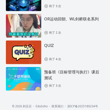
剥了 3 次
OR运动回朝、WL剑桥联名系列
剥了 2 次
QUIZ
剥了 4 次
预备班《目标管理与执行》课后
测试
剥了 3 次
© 2026 剥豆豆
EduSoho
联系我们
浙ICP备2025189234号