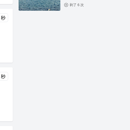
剥了 6 次
 秒
 秒