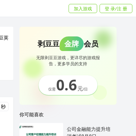
加入游戏
登 录/注 册
豆荚
剥豆豆
金牌
会员
无限剥豆豆游戏，更详尽的游戏报
告，更多学员的支持
0.6
元
仅需
/日
 秒
你可能喜欢
公司金融能力提升培