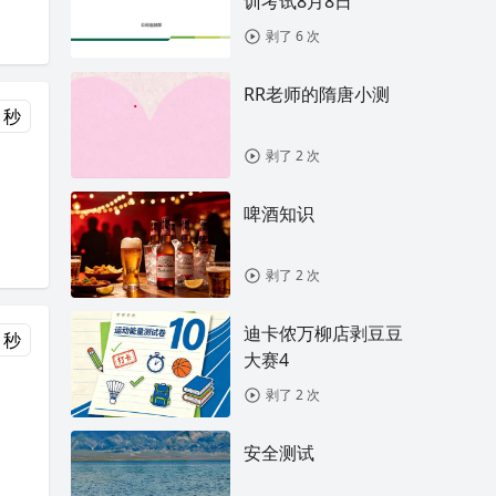
训考试8月8日
剥了 6 次
RR老师的隋唐小测
 秒
剥了 2 次
啤酒知识
剥了 2 次
迪卡侬万柳店剥豆豆
 秒
大赛4
剥了 2 次
安全测试