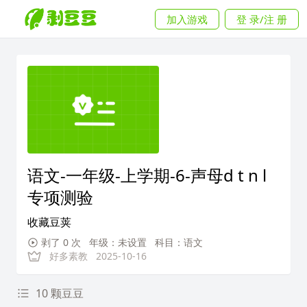
加入游戏
登 录/注 册
语文-一年级-上学期-6-声母d t n l
专项测验
收藏豆荚
剥了 0 次
年级：未设置
科目：语文
好多素教
2025-10-16
10 颗豆豆