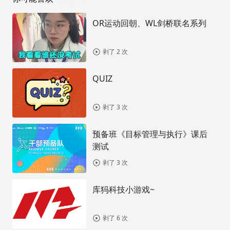
OR运动回朝、WL剑桥联名系列
剥了 2 次
QUIZ
剥了 3 次
预备班《目标管理与执行》课后
测试
剥了 3 次
库犸科技小游戏~
剥了 6 次