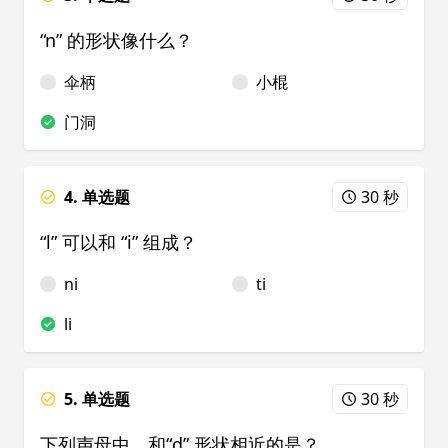
“n” 的形状像什么？
伞柄
小棍
门洞
4. 单选题
30 秒
“l” 可以和 “i” 组成？
ni
ti
li
5. 单选题
30 秒
下列声母中，和“d” 形状相近的是？