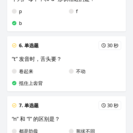
p
f
b
6. 单选题
30 秒
“t” 发音时，舌头要？
卷起来
不动
抵住上齿背
7. 单选题
30 秒
“n” 和 “l” 的区别是？
都是韵母
形状不同