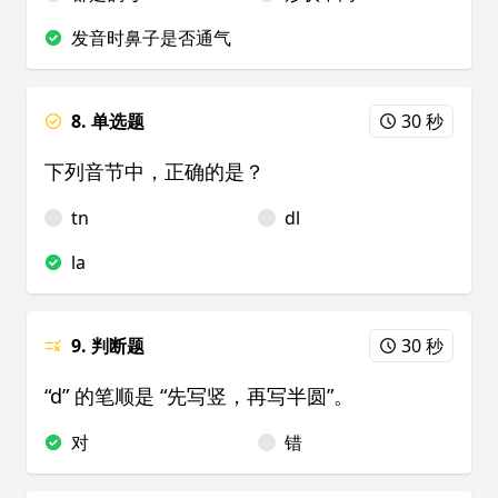
发音时鼻子是否通气
8. 单选题
30 秒
下列音节中，正确的是？
tn
dl
la
9. 判断题
30 秒
“d” 的笔顺是 “先写竖，再写半圆”。
对
错