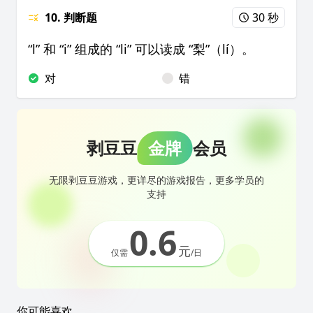
10. 判断题
30 秒
“l” 和 “i” 组成的 “li” 可以读成 “梨”（lí）。
对
错
剥豆豆
金牌
会员
无限剥豆豆游戏，更详尽的游戏报告，更多学员的
支持
0.6
元
仅需
/日
你可能喜欢