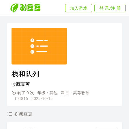
加入游戏
登 录/注 册
栈和队列
收藏豆荚
剥了 0 次
年级：其他
科目：高等教育
hsf816
2025-10-15
8 颗豆豆