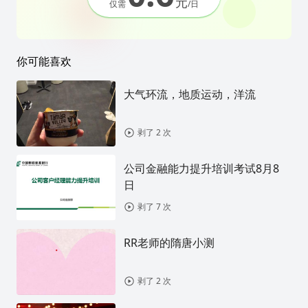
元
仅需
/日
你可能喜欢
大气环流，地质运动，洋流
剥了 2 次
公司金融能力提升培训考试8月8
日
剥了 7 次
RR老师的隋唐小测
剥了 2 次