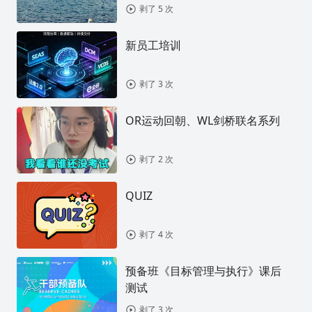
剥了 5 次
新员工培训
剥了 3 次
OR运动回朝、WL剑桥联名系列
剥了 2 次
QUIZ
剥了 4 次
预备班《目标管理与执行》课后
测试
剥了 3 次