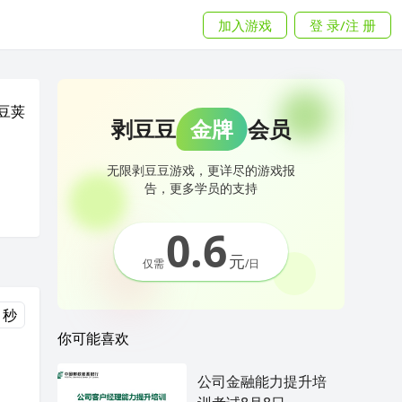
加入游戏
登 录/注 册
豆荚
剥豆豆
金牌
会员
无限剥豆豆游戏，更详尽的游戏报
告，更多学员的支持
0.6
元
仅需
/日
 秒
你可能喜欢
公司金融能力提升培