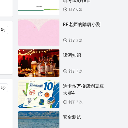
训考试8月8日
剥了 6 次
RR老师的隋唐小测
 秒
剥了 2 次
啤酒知识
剥了 2 次
迪卡侬万柳店剥豆豆
 秒
大赛4
剥了 2 次
安全测试