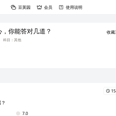
豆荚园
会员
使用说明
心，你能答对几道？
收藏
科目：其他
15
届？
7.0