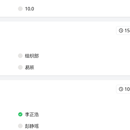
10.0
15
组织部
易班
10
李正浩
彭静瑶