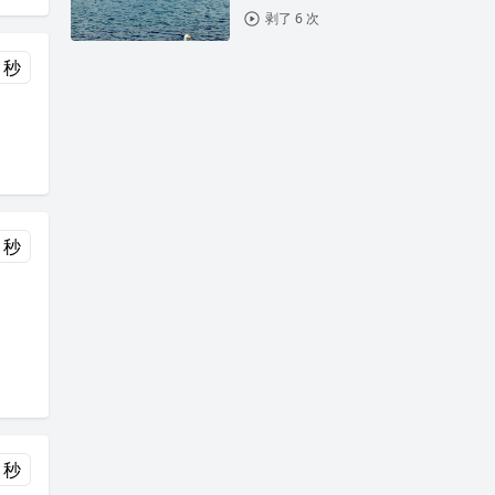
剥了 6 次
 秒
 秒
 秒