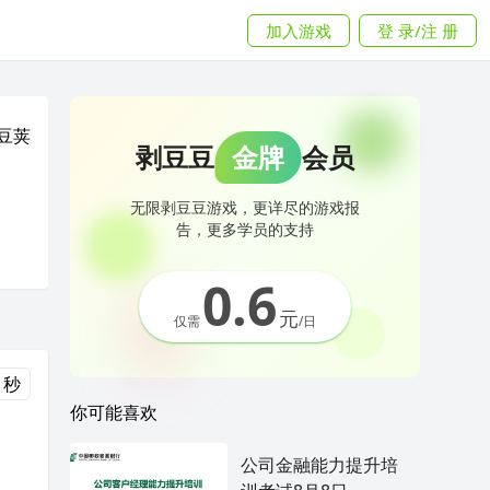
加入游戏
登 录/注 册
豆荚
剥豆豆
金牌
会员
无限剥豆豆游戏，更详尽的游戏报
告，更多学员的支持
0.6
元
仅需
/日
 秒
你可能喜欢
公司金融能力提升培