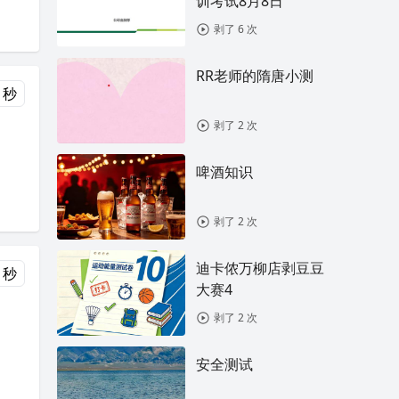
训考试8月8日
剥了 6 次
RR老师的隋唐小测
 秒
剥了 2 次
啤酒知识
剥了 2 次
迪卡侬万柳店剥豆豆
 秒
大赛4
剥了 2 次
安全测试