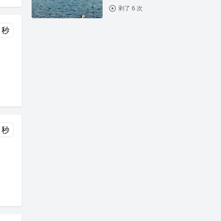
剥了 6 次
 秒
 秒