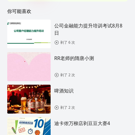
你可能喜欢
公司金融能力提升培训考试8月8
日
剥了 6 次
RR老师的隋唐小测
剥了 2 次
啤酒知识
剥了 2 次
迪卡侬万柳店剥豆豆大赛4