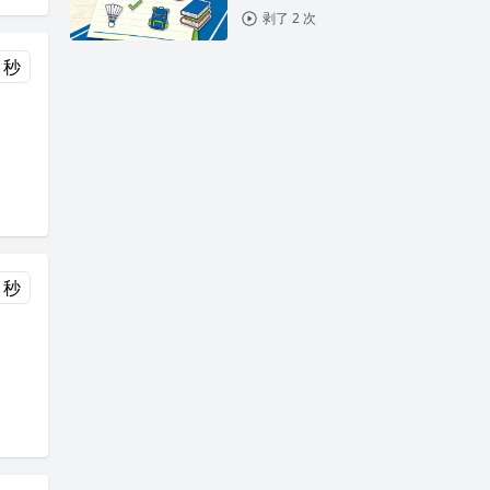
剥了 2 次
 秒
 秒