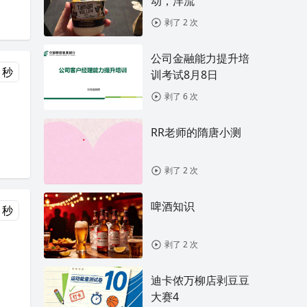
动，洋流
剥了 2 次
公司金融能力提升培
 秒
训考试8月8日
剥了 6 次
RR老师的隋唐小测
剥了 2 次
啤酒知识
 秒
剥了 2 次
迪卡侬万柳店剥豆豆
大赛4