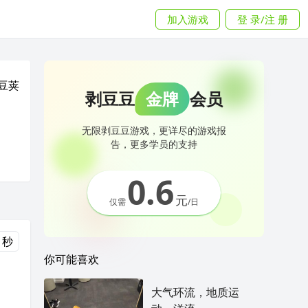
加入游戏
登 录/注 册
豆荚
剥豆豆
金牌
会员
无限剥豆豆游戏，更详尽的游戏报
告，更多学员的支持
0.6
元
仅需
/日
 秒
你可能喜欢
大气环流，地质运