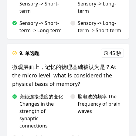
Sensory -> Short-
Sensory -> Long-
term
term
Sensory -> Short-
Sensory -> Long-
term -> Long-term
term -> Short-term
9. 单选题
45 秒
微观层面上，记忆的物理基础被认为是？At
the micro level, what is considered the
physical basis of memory?
突触连接强度的变化
脑电波的频率 The
Changes in the
frequency of brain
strength of
waves
synaptic
connections