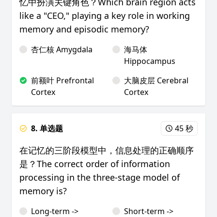
忆中扮演关键角色？Which brain region acts
like a "CEO," playing a key role in working
memory and episodic memory?
杏仁核 Amygdala
海马体
Hippocampus
前额叶 Prefrontal
大脑皮层 Cerebral
Cortex
Cortex
8. 单选题
45 秒
在记忆的三阶段模型中，信息处理的正确顺序
是？The correct order of information
processing in the three-stage model of
memory is?
Long-term ->
Short-term ->