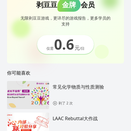
剥豆豆
金牌
会员
无限剥豆豆游戏，更详尽的游戏报告，更多学员的
支持
0.6
元
仅需
/日
你可能喜欢
常见化学物质与性质测验
剥了 2 次
LAAC Rebuttal大作战