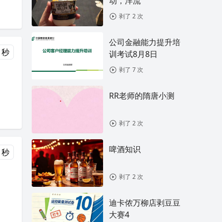
动，洋流
剥了 2 次
公司金融能力提升培
 秒
训考试8月8日
剥了 7 次
RR老师的隋唐小测
剥了 2 次
啤酒知识
 秒
剥了 2 次
迪卡侬万柳店剥豆豆
大赛4