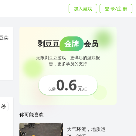
加入游戏
登 录/注 册
豆荚
剥豆豆
金牌
会员
无限剥豆豆游戏，更详尽的游戏报
告，更多学员的支持
0.6
元
仅需
/日
 秒
你可能喜欢
大气环流，地质运