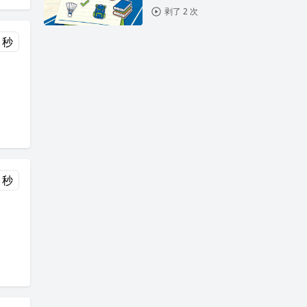
剥了 2 次
 秒
 秒