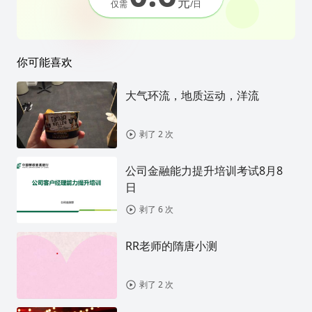
元
仅需
/日
你可能喜欢
大气环流，地质运动，洋流
剥了 2 次
公司金融能力提升培训考试8月8
日
剥了 6 次
RR老师的隋唐小测
剥了 2 次