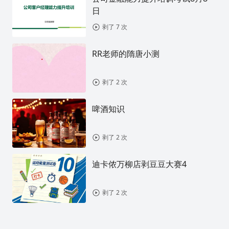
日
剥了 7 次
RR老师的隋唐小测
剥了 2 次
啤酒知识
剥了 2 次
迪卡侬万柳店剥豆豆大赛4
剥了 2 次