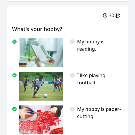
30 秒
What's your hobby?
My hobby is
reading.
I like playing
football.
My hobby is paper-
cutting.