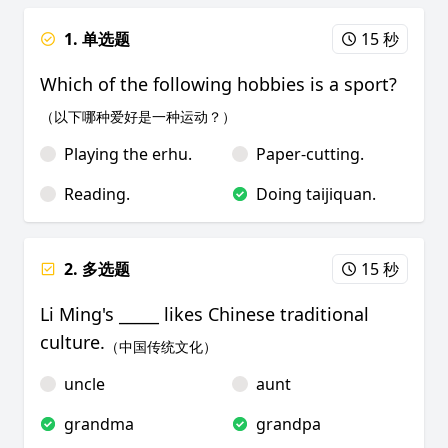
1. 单选题
15 秒
Which of the following hobbies is a sport?
（以下哪种爱好是一种运动？）
Playing the erhu.
Paper-cutting.
Reading.
Doing taijiquan.
2. 多选题
15 秒
Li Ming's _____ likes Chinese traditional
culture.
（中国传统文化）
uncle
aunt
grandma
grandpa