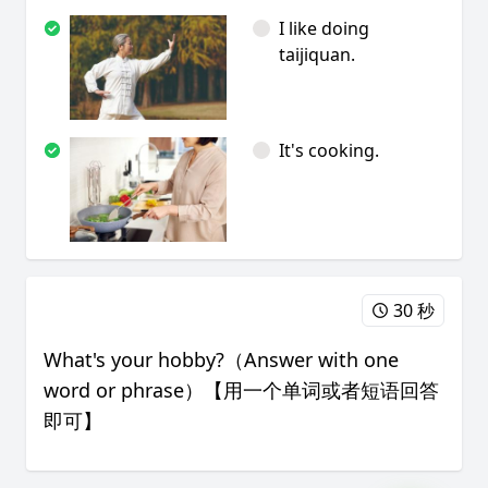
I like doing
taijiquan.
It's cooking.
30 秒
What's your hobby?（Answer with one
word or phrase）【用一个单词或者短语回答
即可】