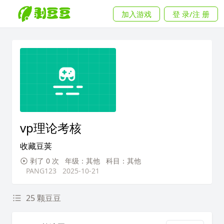
加入游戏
登 录/注 册
vp理论考核
收藏豆荚
剥了 0 次
年级：其他
科目：其他
PANG123
2025-10-21
25 颗豆豆