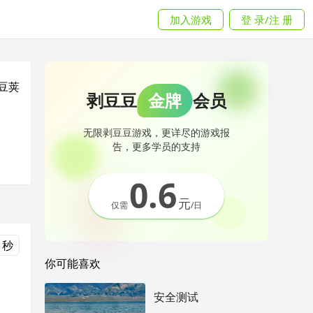
加入游戏
登 录/注 册
豆荚
剥豆豆
金牌
会员
无限剥豆豆游戏，更详尽的游戏报
告，更多学员的支持
0.6
元
仅需
/日
 秒
你可能喜欢
安全测试