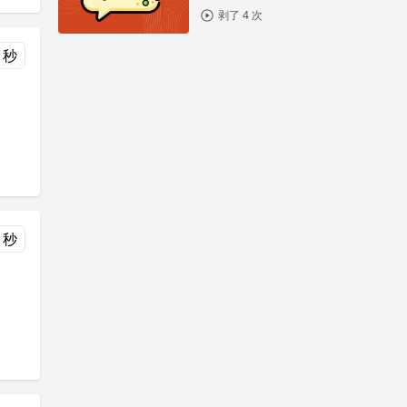
剥了 4 次
 秒
 秒