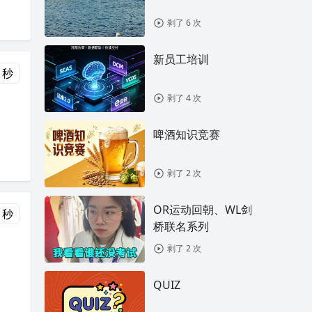
剥了 6 次
新员工培训
 秒
剥了 4 次
啤酒知识竞赛
剥了 2 次
OR运动回朝、WL剑
 秒
桥联名系列
剥了 2 次
QUIZ