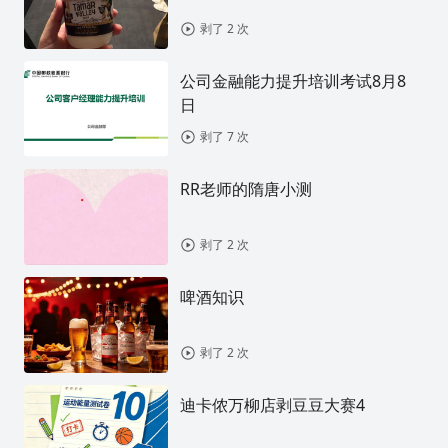
剥了 2 次
公司金融能力提升培训考试8月8
日
剥了 7 次
RR老师的隋唐小测
剥了 2 次
啤酒知识
剥了 2 次
迪卡侬万柳店剥豆豆大赛4