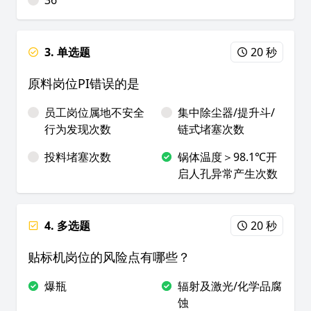
36
3. 单选题
20 秒
原料岗位PI错误的是
员工岗位属地不安全
集中除尘器/提升斗/
行为发现次数
链式堵塞次数
投料堵塞次数
锅体温度＞98.1℃开
启人孔异常产生次数
4. 多选题
20 秒
贴标机岗位的风险点有哪些？
爆瓶
辐射及激光/化学品腐
蚀