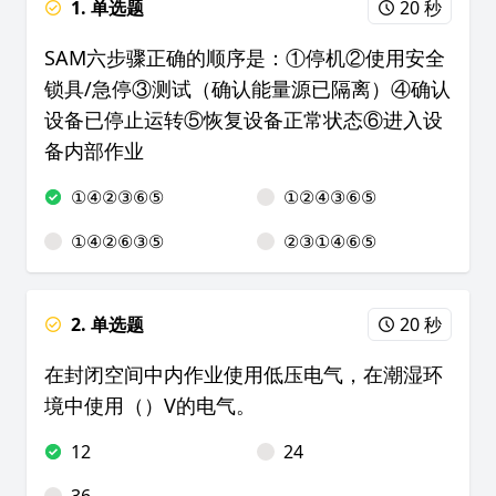
1. 单选题
20 秒
SAM六步骤正确的顺序是：①停机②使用安全
锁具/急停③测试（确认能量源已隔离）④确认
设备已停止运转⑤恢复设备正常状态⑥进入设
备内部作业
①④②③⑥⑤
①②④③⑥⑤
①④②⑥③⑤
②③①④⑥⑤
2. 单选题
20 秒
在封闭空间中内作业使用低压电气，在潮湿环
境中使用（）V的电气。
12
24