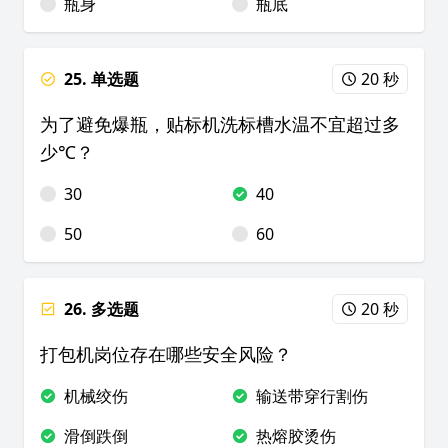
瓶身
瓶底
25. 单选题
20 秒
为了避免爆瓶，贴标机洗标槽水温不宜超过多
少℃？
30
40
50
60
26. 多选题
20 秒
打包机岗位存在哪些安全风险？
机械绞伤
输送带穿行割伤
滑倒跌倒
热熔胶烫伤