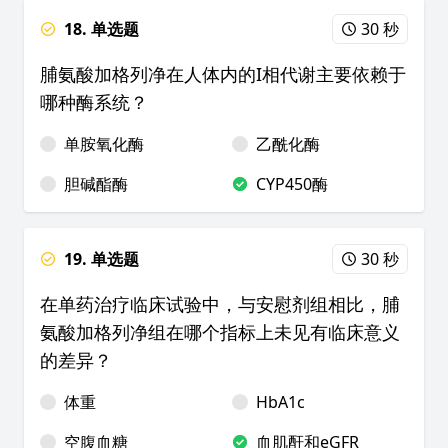
18. 单选题
30 秒
脯氨酸加格列净在人体内的I相代谢主要依赖于
哪种酶系统？
单胺氧化酶
乙酰化酶
胆碱酯酶
CYP450酶
19. 单选题
30 秒
在单药治疗临床试验中，与安慰剂组相比，脯
氨酸加格列净组在哪个指标上未见有临床意义
的差异？
体重
HbA1c
空腹血糖
血肌酐和eGFR