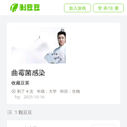
加入游戏
登 录/注 册
曲霉菌感染
收藏豆荚
剥了 4 次
年级：大学
科目：生物
fxy
2025-10-16
1 颗豆豆