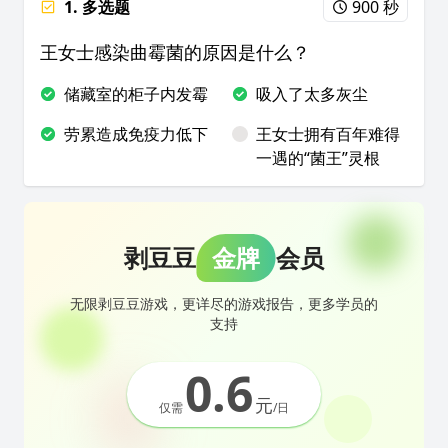
1. 多选题
900 秒
王女士感染曲霉菌的原因是什么？
储藏室的柜子内发霉
吸入了太多灰尘
劳累造成免疫力低下
王女士拥有百年难得
一遇的“菌王”灵根
剥豆豆
金牌
会员
无限剥豆豆游戏，更详尽的游戏报告，更多学员的
支持
0.6
元
仅需
/日