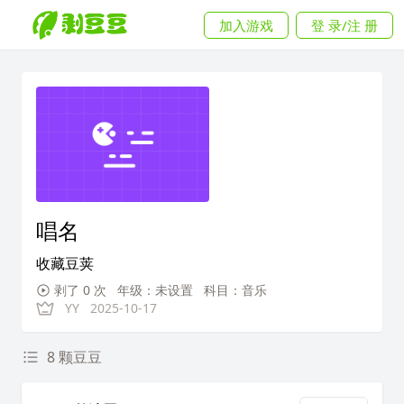
加入游戏
登 录/注 册
唱名
收藏豆荚
剥了 0 次
年级：未设置
科目：音乐
YY
2025-10-17
8 颗豆豆