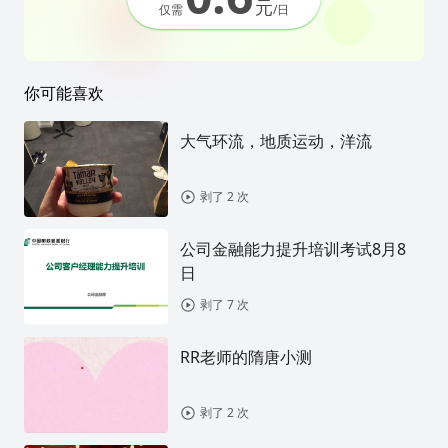
元
仅需
/日
你可能喜欢
大气环流，地质运动，洋流
剥了 2 次
公司金融能力提升培训考试8月8
日
剥了 7 次
RR老师的隋唐小测
剥了 2 次