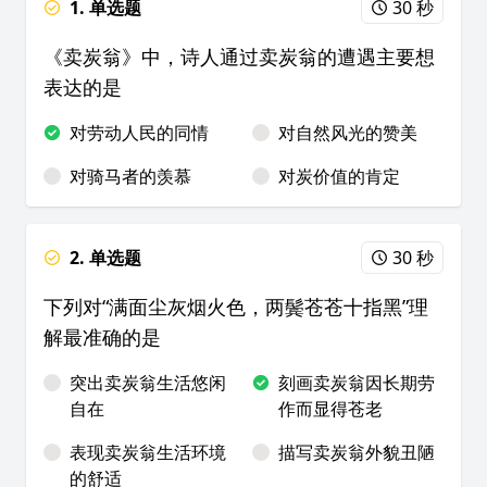
1. 单选题
30 秒
《卖炭翁》中，诗人通过卖炭翁的遭遇主要想
表达的是
对劳动人民的同情
对自然风光的赞美
对骑马者的羡慕
对炭价值的肯定
2. 单选题
30 秒
下列对“满面尘灰烟火色，两鬓苍苍十指黑”理
解最准确的是
突出卖炭翁生活悠闲
刻画卖炭翁因长期劳
自在
作而显得苍老
表现卖炭翁生活环境
描写卖炭翁外貌丑陋
的舒适