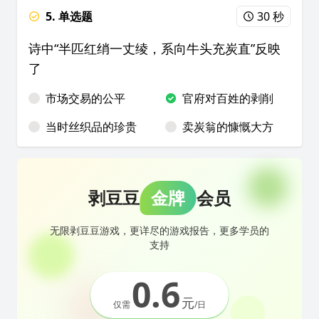
5. 单选题
30 秒
诗中“半匹红绡一丈绫，系向牛头充炭直”反映
了
市场交易的公平
官府对百姓的剥削
当时丝织品的珍贵
卖炭翁的慷慨大方
剥豆豆
金牌
会员
无限剥豆豆游戏，更详尽的游戏报告，更多学员的
支持
0.6
元
仅需
/日