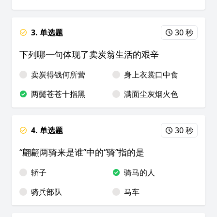
3. 单选题
30 秒
下列哪一句体现了卖炭翁生活的艰辛
卖炭得钱何所营
身上衣裳口中食
两鬓苍苍十指黑
满面尘灰烟火色
4. 单选题
30 秒
“翩翩两骑来是谁”中的“骑”指的是
轿子
骑马的人
骑兵部队
马车