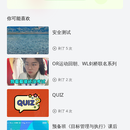
你可能喜欢
安全测试
剥了 5 次
OR运动回朝、WL剑桥联名系列
剥了 2 次
QUIZ
剥了 4 次
预备班《目标管理与执行》课后