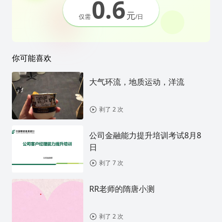
0.6
元
仅需
/日
你可能喜欢
大气环流，地质运动，洋流
剥了 2 次
公司金融能力提升培训考试8月8
日
剥了 7 次
RR老师的隋唐小测
剥了 2 次