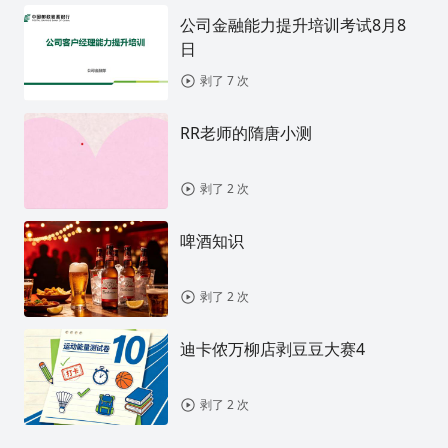
公司金融能力提升培训考试8月8
日
剥了 7 次
RR老师的隋唐小测
剥了 2 次
啤酒知识
剥了 2 次
迪卡侬万柳店剥豆豆大赛4
剥了 2 次