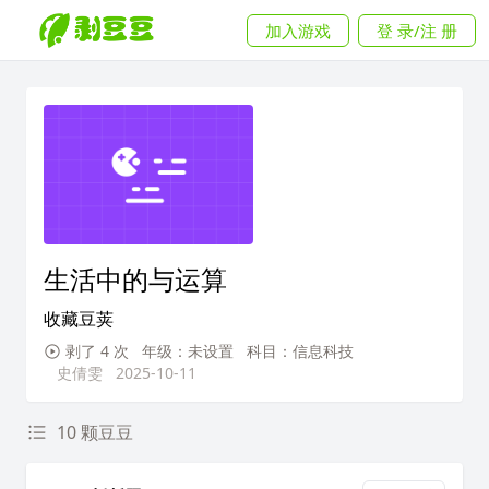
加入游戏
登 录/注 册
生活中的与运算
收藏豆荚
剥了 4 次
年级：未设置
科目：信息科技
史倩雯
2025-10-11
10 颗豆豆