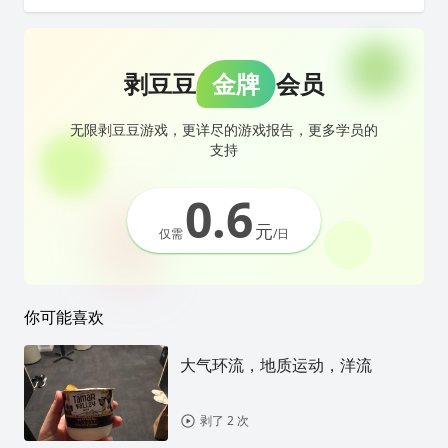
剥豆豆
金牌
会员
无限剥豆豆游戏，更详尽的游戏报告，更多学员的
支持
0.6
元
仅需
/日
你可能喜欢
大气环流，地质运动，洋流
剥了 2 次