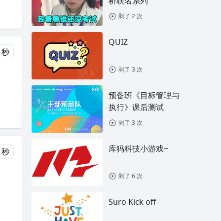
桥联名系列
剥了 2 次
QUIZ
 秒
剥了 3 次
预备班《目标管理与
执行》课后测试
剥了 3 次
库犸科技小游戏~
 秒
剥了 6 次
Suro Kick off