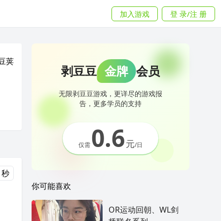
加入游戏
登 录/注 册
豆荚
剥豆豆
金牌
会员
无限剥豆豆游戏，更详尽的游戏报
告，更多学员的支持
0.6
元
仅需
/日
 秒
你可能喜欢
OR运动回朝、WL剑