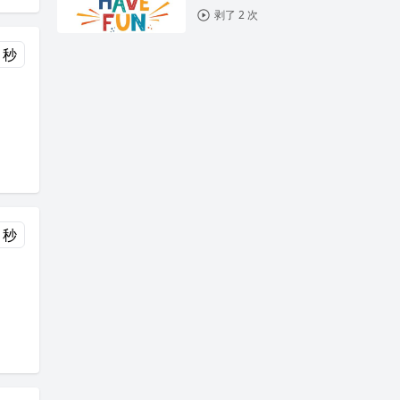
剥了 2 次
 秒
 秒