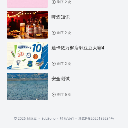
剥了 2 次
啤酒知识
剥了 2 次
迪卡侬万柳店剥豆豆大赛4
剥了 2 次
安全测试
剥了 6 次
© 2026 剥豆豆
EduSoho
联系我们
浙ICP备2025189234号