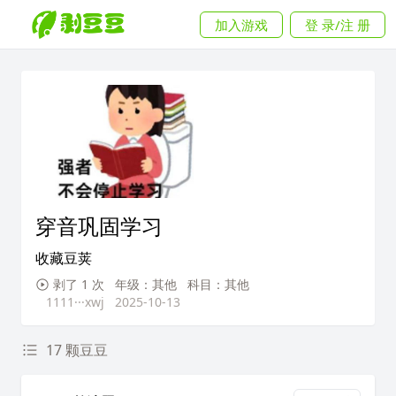
加入游戏
登 录/注 册
穿音巩固学习
收藏豆荚
剥了 1 次
年级：其他
科目：其他
1111···xwj
2025-10-13
17 颗豆豆