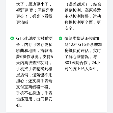
大了，黑边更小了，
（误差≤8米），结合
视野更 宽；屏幕亮度
跌倒检测、高原关爱
更亮了，强光下看得
主动检测预警，运动
更清晰
数据检测更全面，更
安全。
GT 6电池更大续航更
情绪类型从3种增加
长，内存可缓存更多
到12种 GT6全系增加
歌曲和地图，搭载鸿
房颤负荷评估，实时
蒙6操作系统，支持5
了解心脏情况，与
天内离线查找功能，
301医院合作，24小
手机找手表精确到楼
时的腕上私人医生。
层店铺，遗落也不用
担心；还支持手表端
支付宝离线碰一碰、
手机不在身边，手表
也能顶用，出门超安
心。