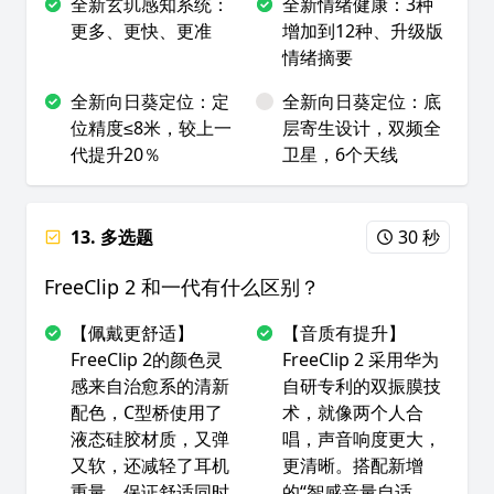
全新玄玑感知系统：
全新情绪健康：3种
更多、更快、更准
增加到12种、升级版
情绪摘要
全新向日葵定位：定
全新向日葵定位：底
位精度≤8米，较上一
层寄生设计，双频全
代提升20％
卫星，6个天线
13. 多选题
30 秒
FreeClip 2 和一代有什么区别？
【佩戴更舒适】
【音质有提升】
FreeClip 2的颜色灵
FreeClip 2 采用华为
感来自治愈系的清新
自研专利的双振膜技
配色，C型桥使用了
术，就像两个人合
液态硅胶材质，又弹
唱，声音响度更大，
又软，还减轻了耳机
更清晰。搭配新增
重量，保证舒适同时
的“智感音量自适