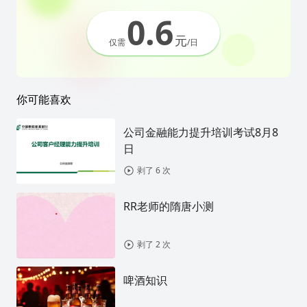
0.6
元
仅需
/日
你可能喜欢
公司金融能力提升培训考试8月8
日
剥了 6 次
RR老师的隋唐小测
剥了 2 次
啤酒知识