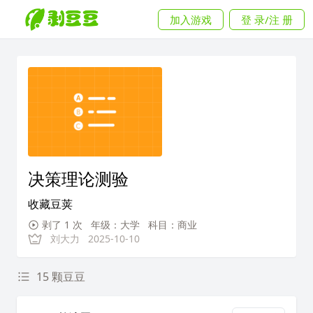
加入游戏
登 录/注 册
决策理论测验
收藏豆荚
剥了 1 次
年级：大学
科目：商业
刘大力
2025-10-10
15 颗豆豆