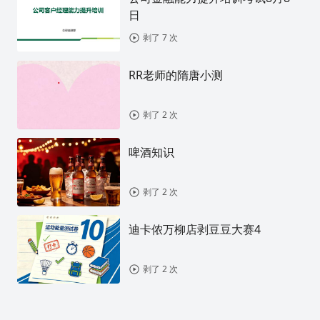
日
剥了 7 次
RR老师的隋唐小测
剥了 2 次
啤酒知识
剥了 2 次
迪卡侬万柳店剥豆豆大赛4
剥了 2 次