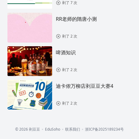
剥了 7 次
RR老师的隋唐小测
剥了 2 次
啤酒知识
剥了 2 次
迪卡侬万柳店剥豆豆大赛4
剥了 2 次
© 2026 剥豆豆
EduSoho
联系我们
浙ICP备2025189234号