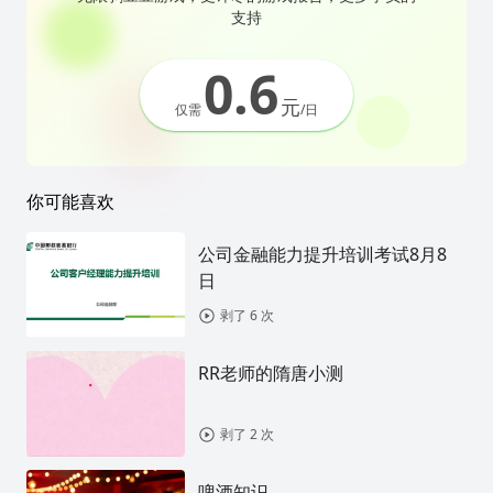
支持
0.6
元
仅需
/日
你可能喜欢
公司金融能力提升培训考试8月8
日
剥了 6 次
RR老师的隋唐小测
剥了 2 次
啤酒知识