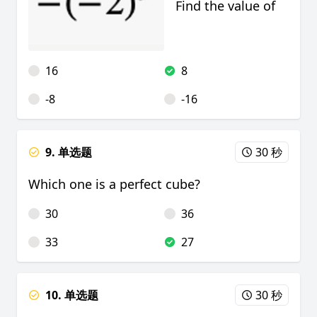
Find the value of
16
8
-8
-16
9. 单选题
30 秒
Which one is a perfect cube?
30
36
33
27
10. 单选题
30 秒