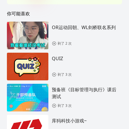
你可能喜欢
OR运动回朝、WL剑桥联名系列
剥了 2 次
QUIZ
剥了 3 次
预备班《目标管理与执行》课后
测试
剥了 3 次
库犸科技小游戏~