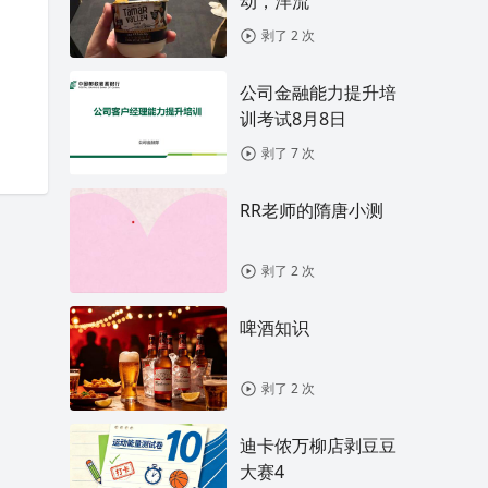
动，洋流
剥了 2 次
公司金融能力提升培
训考试8月8日
剥了 7 次
RR老师的隋唐小测
剥了 2 次
啤酒知识
剥了 2 次
迪卡侬万柳店剥豆豆
大赛4