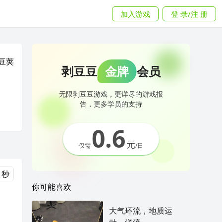
加入游戏
登 录/注 册
豆荚
剥豆豆
金牌
会员
无限剥豆豆游戏，更详尽的游戏报
告，更多学员的支持
0.6
元
仅需
/日
0 秒
你可能喜欢
大气环流，地质运