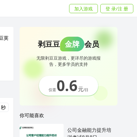
加入游戏
登 录/注 册
豆荚
剥豆豆
金牌
会员
无限剥豆豆游戏，更详尽的游戏报
告，更多学员的支持
0.6
元
仅需
/日
 秒
你可能喜欢
公司金融能力提升培