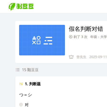
假名判断对错
剥了 3 次
年级：大学
曾先生
2025-09-11
15 颗豆豆
1. 判断题
つ＝シ
对