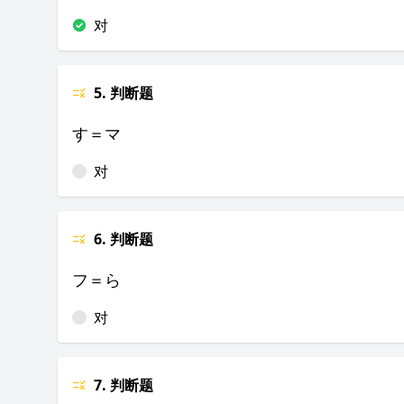
对
5. 判断题
す＝マ
对
6. 判断题
フ＝ら
对
7. 判断题