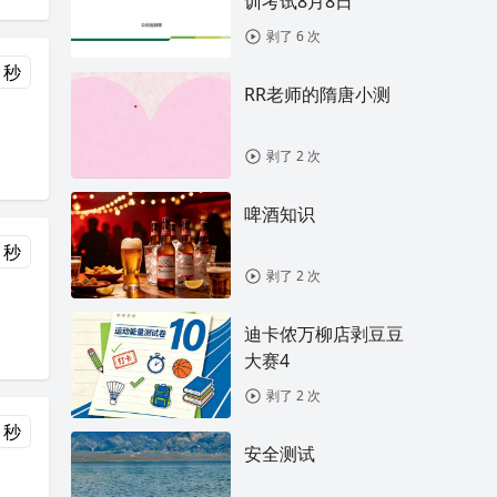
训考试8月8日
剥了 6 次
 秒
RR老师的隋唐小测
剥了 2 次
啤酒知识
 秒
剥了 2 次
迪卡侬万柳店剥豆豆
大赛4
剥了 2 次
 秒
安全测试